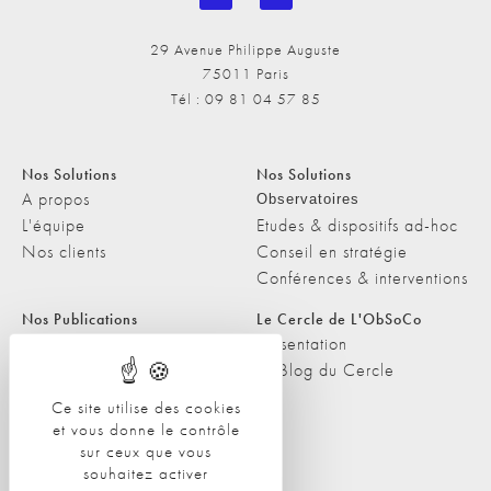
29 Avenue Philippe Auguste
75011 Paris
Tél : 09 81 04 57 85
Nos Solutions
Nos Solutions
A propos
Observatoires
L'équipe
Etudes & dispositifs ad-hoc
Nos clients
Conseil en stratégie
Conférences & interventions
Nos Publications
Le Cercle de L'ObSoCo
Nos Publications
Présentation
Les Podcasts de L'ObSoCo
Le Blog du Cercle
L'ObSoCo dans les médias
Ce site utilise des cookies
et vous donne le contrôle
Contacts
sur ceux que vous
Nous contacter
souhaitez activer
Nous rejoindre