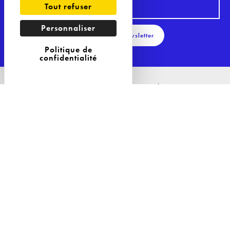
Tout refuser
Personnaliser
S'inscrire à la Newsletter
Politique de
confidentialité
29 Avenue Philippe Auguste
75011 Paris
Tél : 09 81 04 57 85
Nos Solutions
Nos Solutions