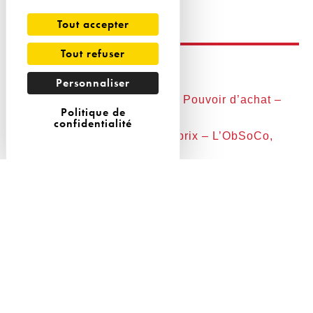
A bon entendeur !
Tout accepter
Tout refuser
Sources :
Personnaliser
Baromètre des Intention et du Pouvoir d’achat –
Politique de
L’ObSoCo, avril 2024
confidentialité
L’Observatoire du rapport au prix – L’ObSoCo,
2019
Nous contacter
Retrouvez tous nos Coups d'Œil hebdo