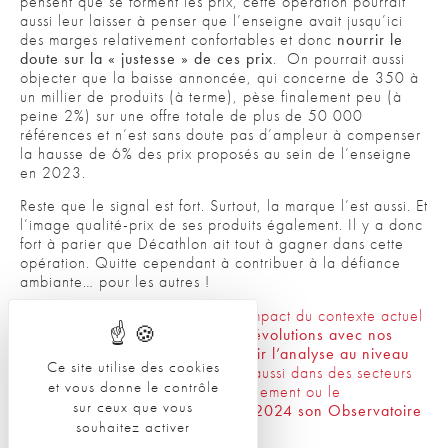
pensent que se forment les prix, cette opération pourrait
aussi leur laisser à penser que l’enseigne avait jusqu’ici
des marges relativement confortables et donc
nourrir le
doute sur la « justesse » de ces prix
. On pourrait aussi
objecter que la baisse annoncée, qui concerne de 350 à
un millier de produits (à terme), pèse finalement peu (à
peine 2%) sur une offre totale de plus de 50 000
références et n’est sans doute pas d’ampleur à compenser
la hausse de 6% des prix proposés au sein de l’enseigne
en 2023.
Reste que le signal est fort. Surtout, la marque l’est aussi. Et
l’image qualité-prix de ses produits également. Il y a donc
fort à parier que Décathlon ait tout à gagner dans cette
opération. Quitte cependant à contribuer à la défiance
ambiante… pour les autres !
Afin d’étudier plus précisément l’impact du contexte actuel
sur ce sujet épineux,
mesurer les évolutions avec nos
premières enquêtes et approfondir l’analyse au niveau
Ce site utilise des cookies
sectoriel
(dans l’alimentaire mais aussi dans des secteurs
et vous donne le contrôle
du non-alimentaire tels que l’habillement ou le
sur ceux que vous
transport),
L’ObSoCo relance en 2024 son Observatoire
souhaitez activer
du rapport au prix.