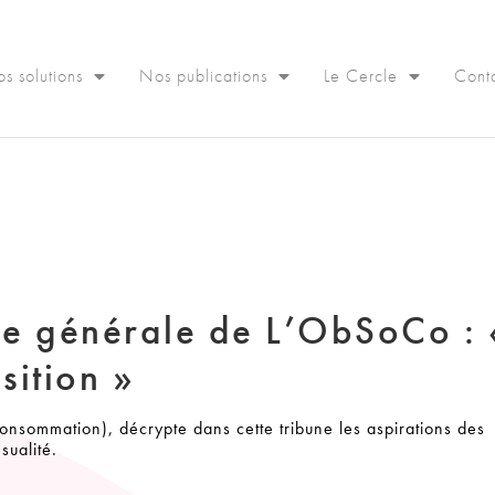
s solutions
Nos publications
Le Cercle
Cont
ce générale de L’ObSoCo : 
sition »
nsommation), décrypte dans cette tribune les aspirations des
sualité.