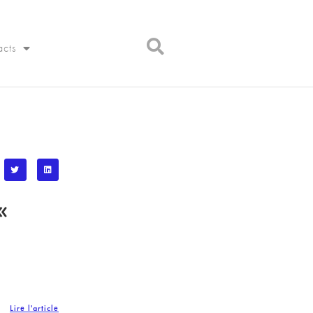
acts
«
Lire l'article