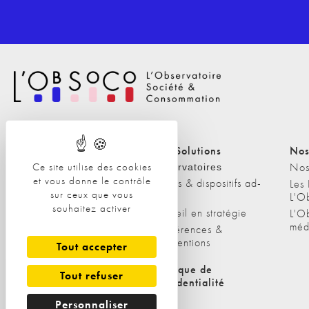
Nos Solutions
Nos Solutions
Nos
Ce site utilise des cookies
A propos
Nos
Observatoires
et vous donne le contrôle
Etudes & dispositifs ad-
L'équipe
Les
sur ceux que vous
hoc
L'O
Nos clients
souhaitez activer
Conseil en stratégie
L'O
méd
Conférences &
interventions
Tout accepter
Politique de cookies
Politique de
Tout refuser
confidentialité
Personnaliser