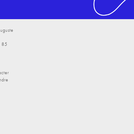
uguste
7 85
cter
ndre