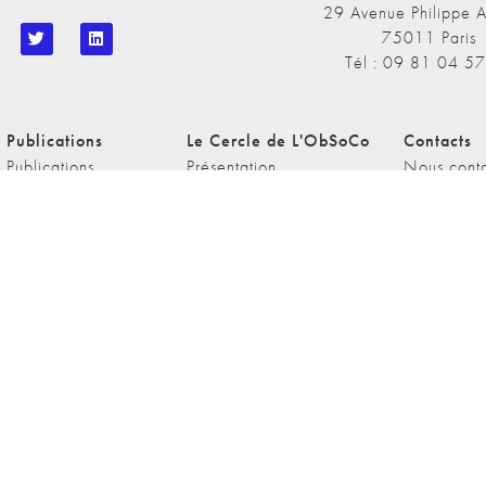
29 Avenue Philippe A
75011 Paris
Tél : 09 81 04 5
 Publications
Le Cercle de L'ObSoCo
Contacts
 Publications
Présentation
Nous conta
 Podcasts de
Le Blog du Cercle
Nous rejoi
bSoCo
bSoCo dans les
ias