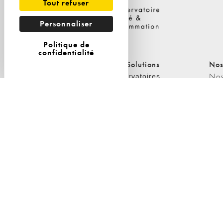
Tout refuser
Personnaliser
Politique de
confidentialité
Nos Solutions
Nos Solutions
Nos
A propos
Nos
Observatoires
Etudes & dispositifs ad-
L'équipe
Les
hoc
L'O
Nos clients
Conseil en stratégie
L'O
méd
Conférences &
interventions
Politique de cookies
Politique de
confidentialité