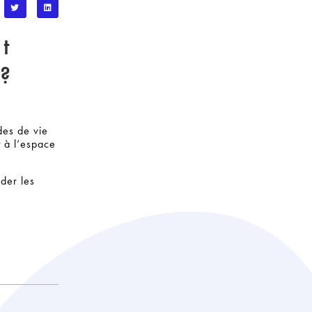
t
 ?
des de vie
 à l’espace
der les