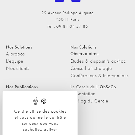
29 Avenue Philippe Auguste
75011 Paris
Tél : 09 81 04 57 85
Nos Solutions
Nos Solutions
A propos
Observatoires
L'équipe
Etudes & dispositifs ad-hoc
Nos clients
Conseil en stratégie
Conférences & interventions
Nos Publications
Le Cercle de L'ObSoCo
Nos Publications
Présentation
Les Podcasts de L'ObSoCo
Le Blog du Cercle
L'ObSoCo dans les médias
Ce site utilise des cookies
et vous donne le contrôle
Contacts
sur ceux que vous
Nous contacter
souhaitez activer
Nous rejoindre