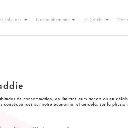
s solutions
Nos publications
Le Cercle
Cont
caddie
abitudes de consommation, en limitant leurs achats ou en délais
les conséquences sur notre économie, et au-delà, sur la physio