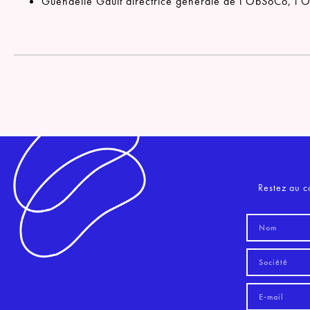
Guénaëlle Gault
directrice générale de l’ObSoCo, l’O
Restez au c