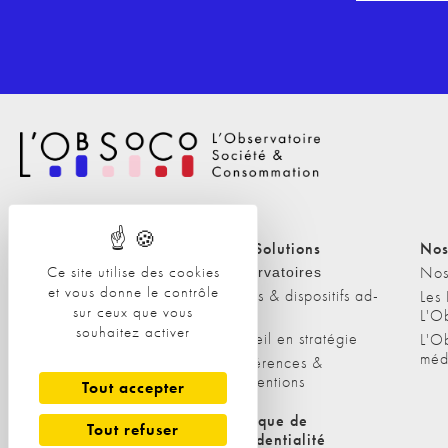
Nos Solutions
Nos Solutions
Nos
A propos
Nos
Ce site utilise des cookies
Observatoires
et vous donne le contrôle
Etudes & dispositifs ad-
L'équipe
Les
sur ceux que vous
hoc
L'O
Nos clients
souhaitez activer
Conseil en stratégie
L'O
méd
Conférences &
interventions
Tout accepter
Politique de cookies
Politique de
Tout refuser
confidentialité