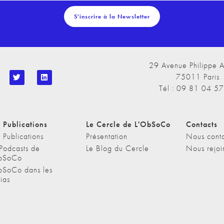
S'inscrire à la Newsletter
29 Avenue Philippe A
75011 Paris
Tél : 09 81 04 5
 Publications
Le Cercle de L'ObSoCo
Contacts
 Publications
Présentation
Nous conta
 Podcasts de
Le Blog du Cercle
Nous rejoi
bSoCo
bSoCo dans les
ias