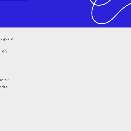
uguste
7 85
cter
ndre