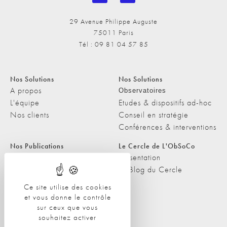
29 Avenue Philippe Auguste
75011 Paris
Tél : 09 81 04 57 85
Nos Solutions
Nos Solutions
A propos
Observatoires
L'équipe
Etudes & dispositifs ad-hoc
Nos clients
Conseil en stratégie
Conférences & interventions
Nos Publications
Le Cercle de L'ObSoCo
Nos Publications
Présentation
Les Podcasts de L'ObSoCo
Le Blog du Cercle
L'ObSoCo dans les médias
Ce site utilise des cookies
et vous donne le contrôle
Contacts
sur ceux que vous
Nous contacter
souhaitez activer
Nous rejoindre