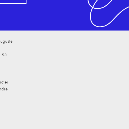
uguste
7 85
cter
ndre