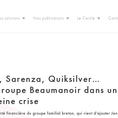
s solutions
Nos publications
Le Cercle
Cont
l, Sarenza, Quiksilver…
 groupe Beaumanoir dans un
ine crise
nté financière du groupe familial breton, qui vient d’ajouter Je