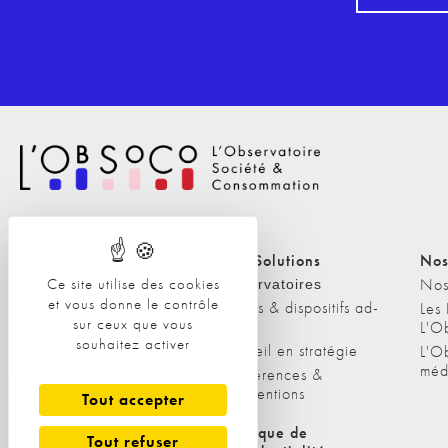
Nos Solutions
Nos Solutions
Nos
Ce site utilise des cookies
A propos
Nos
Observatoires
et vous donne le contrôle
Etudes & dispositifs ad-
L'équipe
Les
sur ceux que vous
hoc
L'O
Nos clients
souhaitez activer
Conseil en stratégie
L'O
méd
Conférences &
interventions
Tout accepter
Politique de cookies
Politique de
Tout refuser