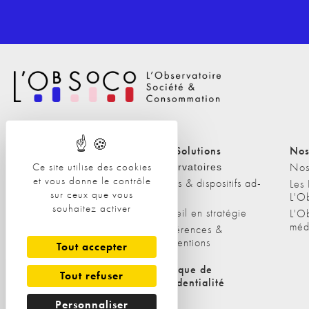
Nos Solutions
Nos Solutions
Nos
Ce site utilise des cookies
A propos
Nos
Observatoires
et vous donne le contrôle
Etudes & dispositifs ad-
L'équipe
Les
sur ceux que vous
hoc
L'O
Nos clients
souhaitez activer
Conseil en stratégie
L'O
méd
Conférences &
interventions
Tout accepter
Politique de cookies
Politique de
Tout refuser
confidentialité
Personnaliser