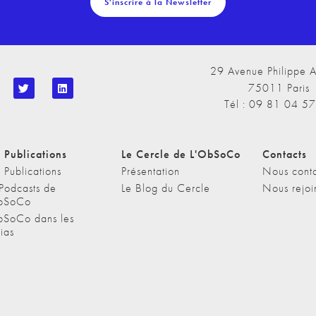
S'inscrire à la Newsletter
29 Avenue Philippe A
75011 Paris
Tél : 09 81 04 5
 Publications
Le Cercle de L'ObSoCo
Contacts
 Publications
Présentation
Nous conta
 Podcasts de
Le Blog du Cercle
Nous rejoi
bSoCo
bSoCo dans les
ias