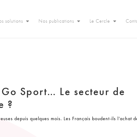
s solutions
Nos publications
Le Cercle
Cont
Go Sport… Le secteur de
e ?
breuses depuis quelques mois. Les Français boudent-ils l’achat 