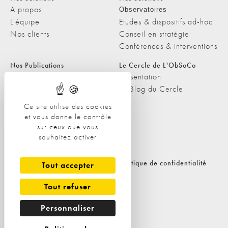
A propos
Observatoires
L'équipe
Etudes & dispositifs ad-hoc
Nos clients
Conseil en stratégie
Conférences & interventions
Nos Publications
Le Cercle de L'ObSoCo
Nos Publications
Présentation
Les Podcasts de L'ObSoCo
Le Blog du Cercle
L'ObSoCo dans les médias
Ce site utilise des cookies
et vous donne le contrôle
Contacts
sur ceux que vous
Nous contacter
souhaitez activer
Nous rejoindre
Politique de cookies
Politique de confidentialité
Tout accepter
Tout refuser
Personnaliser