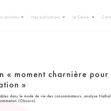
s solutions
Nos publications
Le Cercle
Cont
un « moment charnière pour 
ation »
rables dans le mode de vie des consommateurs, analyse Natha
nsommation (Obsoco).