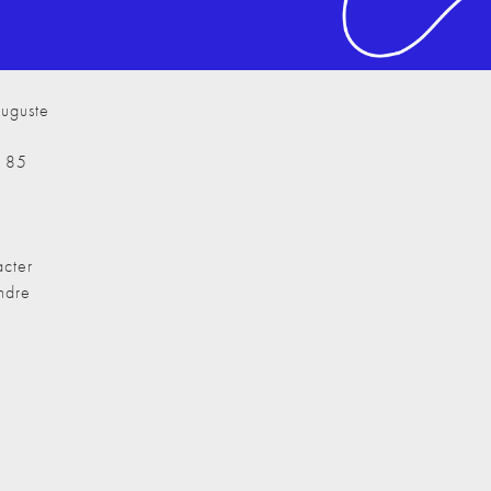
uguste
7 85
cter
ndre