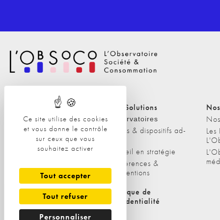
Nos Solutions
Nos Solutions
Nos
Ce site utilise des cookies
A propos
Nos
Observatoires
et vous donne le contrôle
Etudes & dispositifs ad-
L'équipe
Les
sur ceux que vous
hoc
L'O
Nos clients
souhaitez activer
Conseil en stratégie
L'O
méd
Conférences &
interventions
Tout accepter
Politique de cookies
Politique de
Tout refuser
confidentialité
Personnaliser