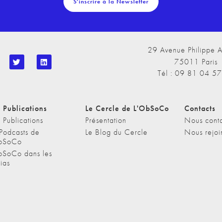
S'inscrire à la Newsletter
29 Avenue Philippe A
75011 Paris
Tél : 09 81 04 5
 Publications
Le Cercle de L'ObSoCo
Contacts
 Publications
Présentation
Nous conta
 Podcasts de
Le Blog du Cercle
Nous rejoi
bSoCo
bSoCo dans les
ias