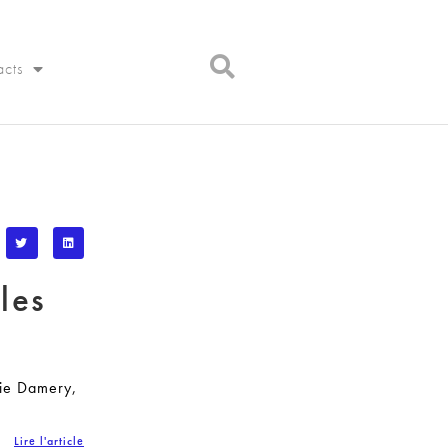
acts
les
lie Damery,
Lire l'article