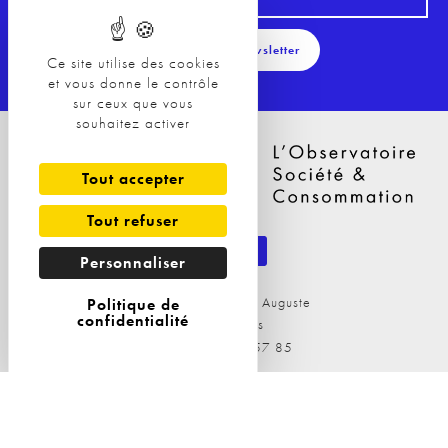
S'inscrire à la Newsletter
Ce site utilise des cookies
et vous donne le contrôle
sur ceux que vous
souhaitez activer
Tout accepter
Tout refuser
Personnaliser
29 Avenue Philippe Auguste
Politique de
confidentialité
75011 Paris
Tél : 09 81 04 57 85
Nos Solutions
Nos Solutions
A propos
Observatoires