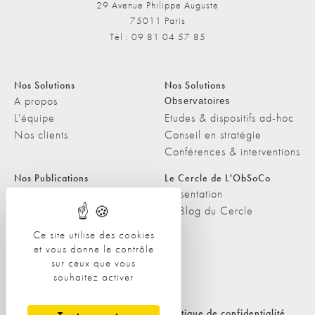
29 Avenue Philippe Auguste
75011 Paris
Tél : 09 81 04 57 85
Nos Solutions
Nos Solutions
A propos
Observatoires
L'équipe
Etudes & dispositifs ad-hoc
Nos clients
Conseil en stratégie
Conférences & interventions
Nos Publications
Le Cercle de L'ObSoCo
Nos Publications
Présentation
Les Podcasts de L'ObSoCo
Le Blog du Cercle
L'ObSoCo dans les médias
Ce site utilise des cookies
et vous donne le contrôle
Contacts
sur ceux que vous
Nous contacter
souhaitez activer
Nous rejoindre
Politique de cookies
Politique de confidentialité