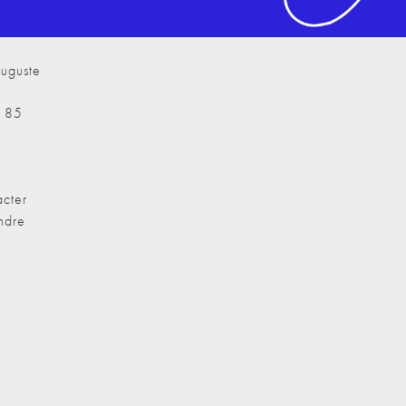
uguste
7 85
cter
ndre