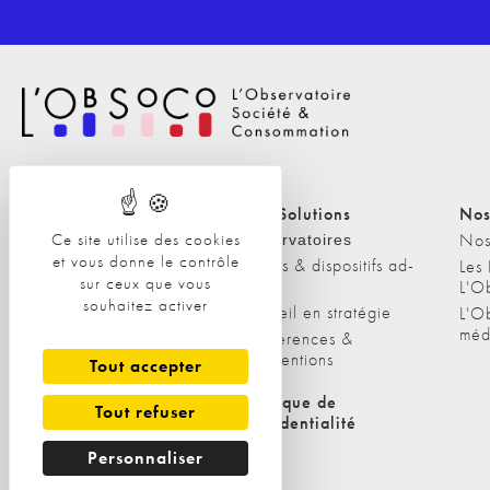
Nos Solutions
Nos Solutions
Nos
Ce site utilise des cookies
A propos
Nos
Observatoires
et vous donne le contrôle
Etudes & dispositifs ad-
L'équipe
Les
sur ceux que vous
hoc
L'O
Nos clients
souhaitez activer
Conseil en stratégie
L'O
méd
Conférences &
interventions
Tout accepter
Politique de cookies
Politique de
Tout refuser
confidentialité
Personnaliser