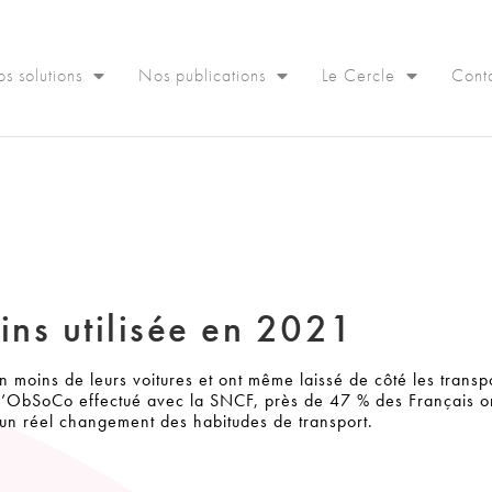
s solutions
Nos publications
Le Cercle
Cont
ins utilisée en 2021
n moins de leurs voitures et ont même laissé de côté les transpo
 l’ObSoCo effectué avec la SNCF, près de 47 % des Français o
c un réel changement des habitudes de transport.