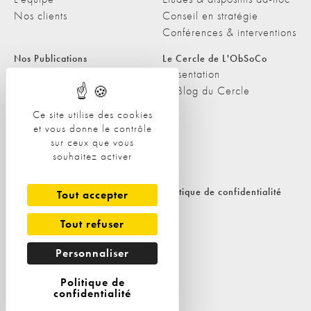
Nos clients
Conseil en stratégie
Conférences & interventions
Nos Publications
Le Cercle de L'ObSoCo
Nos Publications
Présentation
Les Podcasts de L'ObSoCo
Le Blog du Cercle
L'ObSoCo dans les médias
Ce site utilise des cookies
et vous donne le contrôle
Contacts
sur ceux que vous
Nous contacter
souhaitez activer
Nous rejoindre
Politique de cookies
Politique de confidentialité
Tout accepter
Tout refuser
Personnaliser
Politique de
confidentialité