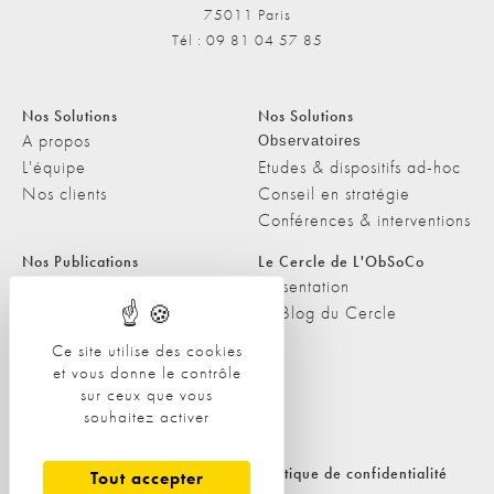
75011 Paris
Tél : 09 81 04 57 85
Nos Solutions
Nos Solutions
A propos
Observatoires
L'équipe
Etudes & dispositifs ad-hoc
Nos clients
Conseil en stratégie
Conférences & interventions
Nos Publications
Le Cercle de L'ObSoCo
Nos Publications
Présentation
Les Podcasts de L'ObSoCo
Le Blog du Cercle
L'ObSoCo dans les médias
Ce site utilise des cookies
et vous donne le contrôle
Contacts
sur ceux que vous
Nous contacter
souhaitez activer
Nous rejoindre
Politique de cookies
Politique de confidentialité
Tout accepter