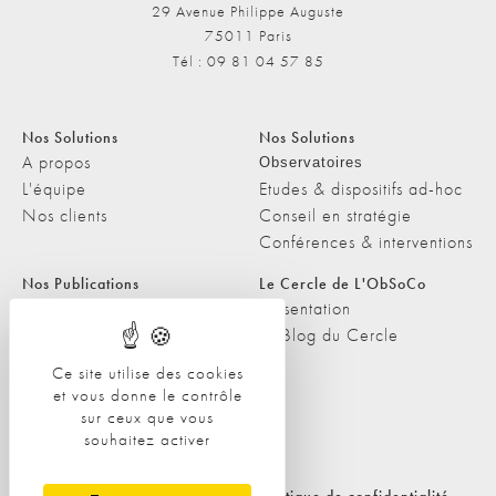
29 Avenue Philippe Auguste
75011 Paris
Tél : 09 81 04 57 85
Nos Solutions
Nos Solutions
A propos
Observatoires
L'équipe
Etudes & dispositifs ad-hoc
Nos clients
Conseil en stratégie
Conférences & interventions
Nos Publications
Le Cercle de L'ObSoCo
Nos Publications
Présentation
Les Podcasts de L'ObSoCo
Le Blog du Cercle
L'ObSoCo dans les médias
Ce site utilise des cookies
et vous donne le contrôle
Contacts
sur ceux que vous
Nous contacter
souhaitez activer
Nous rejoindre
Politique de cookies
Politique de confidentialité