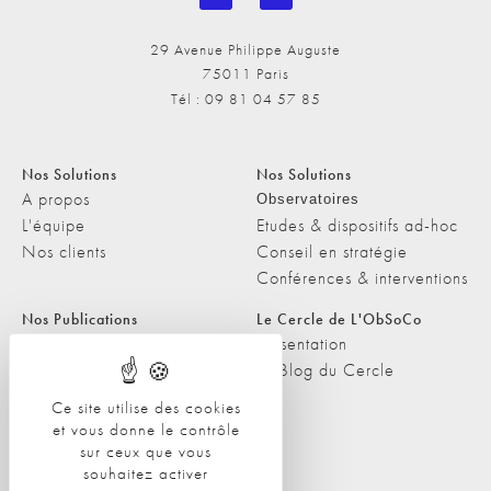
29 Avenue Philippe Auguste
75011 Paris
Tél : 09 81 04 57 85
Nos Solutions
Nos Solutions
A propos
Observatoires
L'équipe
Etudes & dispositifs ad-hoc
Nos clients
Conseil en stratégie
Conférences & interventions
Nos Publications
Le Cercle de L'ObSoCo
Nos Publications
Présentation
Les Podcasts de L'ObSoCo
Le Blog du Cercle
L'ObSoCo dans les médias
Ce site utilise des cookies
et vous donne le contrôle
Contacts
sur ceux que vous
Nous contacter
souhaitez activer
Nous rejoindre