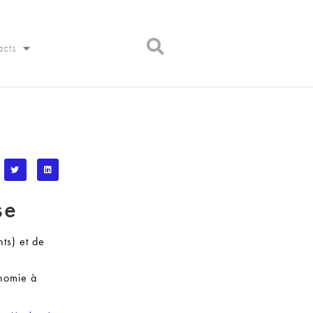
acts
se
ts) et de
onomie à