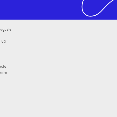
uguste
7 85
cter
ndre