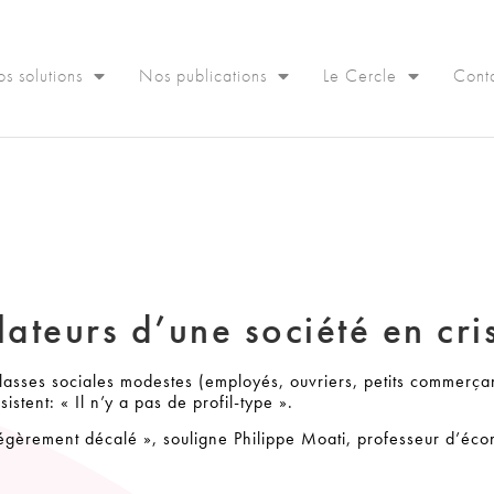
s solutions
Nos publications
Le Cercle
Cont
lateurs d’une société en cri
lasses sociales modestes (employés, ouvriers, petits commerçan
istent: « Il n’y a pas de profil-type ».
 légèrement décalé », souligne Philippe Moati, professeur d’éc