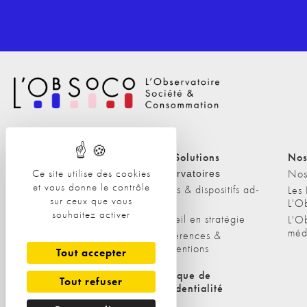
Nos Solutions
Nos Solutions
Nos
A propos
Nos
Ce site utilise des cookies
Observatoires
et vous donne le contrôle
Etudes & dispositifs ad-
L'équipe
Les
sur ceux que vous
hoc
L'O
Nos clients
souhaitez activer
Conseil en stratégie
L'O
méd
Conférences &
interventions
Tout accepter
Politique de cookies
Politique de
Tout refuser
confidentialité