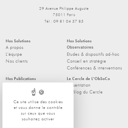
29 Avenue Philippe Auguste
75011 Paris
Tél : 09 81 04 57 85
Nos Solutions
Nos Solutions
A propos
Observatoires
L'équipe
Etudes & dispositifs ad-hoc
Nos clients
Conseil en stratégie
Conférences & interventions
Nos Publications
Le Cercle de L'ObSoCo
Nos Publications
Présentation
Les Podcasts de L'ObSoCo
Le Blog du Cercle
L'ObSoCo dans les médias
Ce site utilise des cookies
et vous donne le contrôle
Contacts
sur ceux que vous
Nous contacter
souhaitez activer
Nous rejoindre