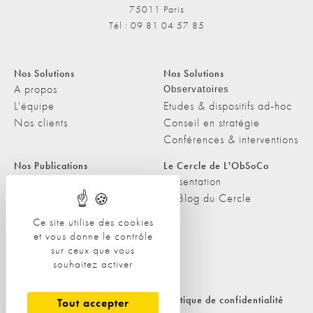
75011 Paris
Tél : 09 81 04 57 85
Nos Solutions
Nos Solutions
A propos
Observatoires
L'équipe
Etudes & dispositifs ad-hoc
Nos clients
Conseil en stratégie
Conférences & interventions
Nos Publications
Le Cercle de L'ObSoCo
Nos Publications
Présentation
Les Podcasts de L'ObSoCo
Le Blog du Cercle
L'ObSoCo dans les médias
Ce site utilise des cookies
et vous donne le contrôle
Contacts
sur ceux que vous
Nous contacter
souhaitez activer
Nous rejoindre
Politique de cookies
Politique de confidentialité
Tout accepter