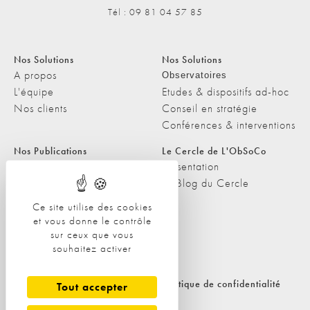
Tél : 09 81 04 57 85
Nos Solutions
Nos Solutions
A propos
Observatoires
L'équipe
Etudes & dispositifs ad-hoc
Nos clients
Conseil en stratégie
Conférences & interventions
Nos Publications
Le Cercle de L'ObSoCo
Nos Publications
Présentation
Les Podcasts de L'ObSoCo
Le Blog du Cercle
L'ObSoCo dans les médias
Ce site utilise des cookies
et vous donne le contrôle
Contacts
sur ceux que vous
Nous contacter
souhaitez activer
Nous rejoindre
Politique de cookies
Politique de confidentialité
Tout accepter