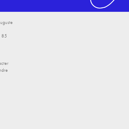
uguste
7 85
cter
ndre