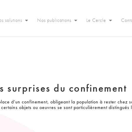
s solutions
Nos publications
Le Cercle
Cont
ès surprises du confinement
ace d’un confinement, obligeant la population à rester chez so
certains objets ou oeuvres se sont particulièrement distingués l