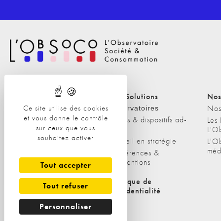
Nos Solutions
Nos Solutions
Nos
Ce site utilise des cookies
A propos
Nos
Observatoires
et vous donne le contrôle
Etudes & dispositifs ad-
L'équipe
Les
sur ceux que vous
hoc
L'O
Nos clients
souhaitez activer
Conseil en stratégie
L'O
méd
Conférences &
interventions
Tout accepter
Politique de cookies
Politique de
Tout refuser
confidentialité
Personnaliser