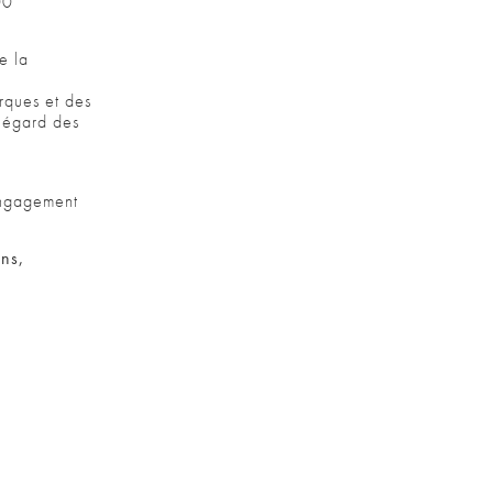
00
e la
rques et des
l’égard des
 engagement
ons,