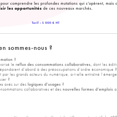
s pour comprendre les profondes mutations qui s’opèrent, mais 
isir les opportunités
de ces nouveaux marchés.
Tarif : 5 000 € HT
 en sommes-nous ?
ommation
?
vorisé le
reflux des consommations collaboratives,
dont les édit
 répondaient d’abord à des préoccupations d’ordre économique ?
 par les grands acteurs du numérique, a-t-elle entraîné l’émerg
user ?
es
axés sur des
logiques d’usages
?
onsommations collaboratives et des
nouvelles formes d’emplois
a