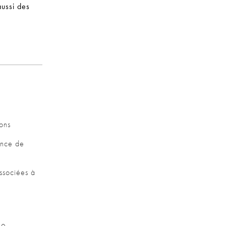
aussi des
ions
ence de
ssociées à