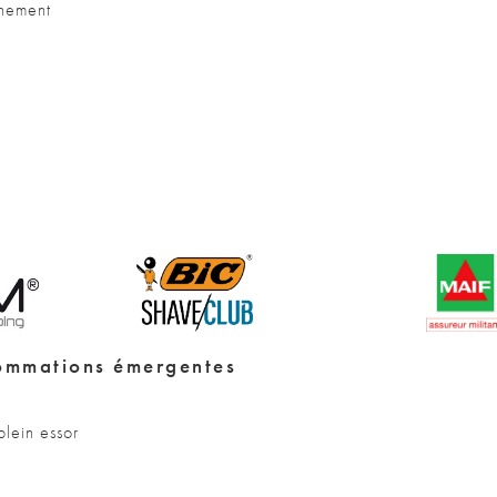
nnement
sommations émergentes
lein essor