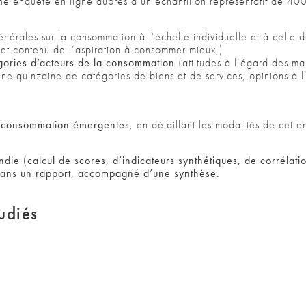
une enquête en ligne auprès d’un échantillon représentatif de 40
énérales sur la consommation à l’échelle individuelle et à celle d
et contenu de l’aspiration à consommer mieux,)
gories d’acteurs de la consommation
(attitudes à l’égard des ma
 une quinzaine de catégories de biens et de services, opinions à 
e consommation émergentes
, en détaillant les modalités de cet
ndie (calcul de scores, d’indicateurs synthétiques, de corrélati
 dans un rapport, accompagné d’une synthèse.
udiés