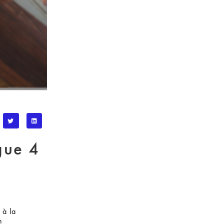
gue 4
 à la
n