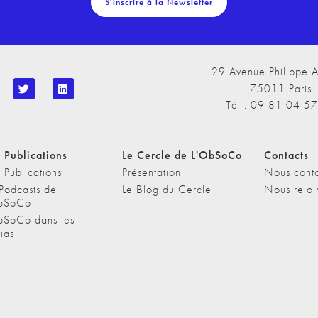
S'inscrire à la Newsletter
29 Avenue Philippe A
75011 Paris
Tél : 09 81 04 5
 Publications
Le Cercle de L'ObSoCo
Contacts
 Publications
Présentation
Nous conta
 Podcasts de
Le Blog du Cercle
Nous rejoi
bSoCo
bSoCo dans les
ias