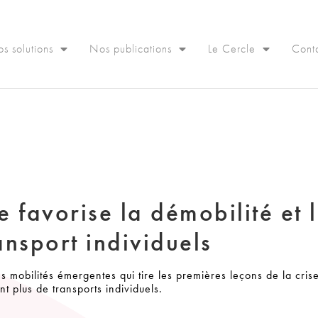
s solutions
Nos publications
Le Cercle
Cont
re favorise la démobilité et 
nsport individuels
 mobilités émergentes qui tire les premières leçons de la crise
nt plus de transports individuels.