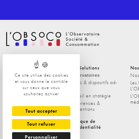
Nos Solutions
Nos Solutions
Nos
Ce site utilise des cookies
A propos
Nos
Observatoires
et vous donne le contrôle
Etudes & dispositifs ad-
L'équipe
Les
sur ceux que vous
hoc
L'O
Nos clients
souhaitez activer
Conseil en stratégie
L'O
méd
Conférences &
interventions
Tout accepter
Politique de cookies
Politique de
Tout refuser
confidentialité
Personnaliser