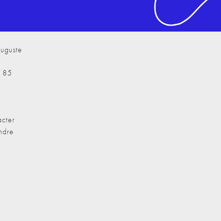
uguste
7 85
cter
ndre