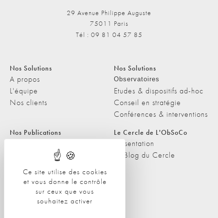
29 Avenue Philippe Auguste
75011 Paris
Tél : 09 81 04 57 85
Nos Solutions
Nos Solutions
A propos
Observatoires
L'équipe
Etudes & dispositifs ad-hoc
Nos clients
Conseil en stratégie
Conférences & interventions
Nos Publications
Le Cercle de L'ObSoCo
Nos Publications
Présentation
Les Podcasts de L'ObSoCo
Le Blog du Cercle
L'ObSoCo dans les médias
Ce site utilise des cookies
et vous donne le contrôle
Contacts
sur ceux que vous
Nous contacter
souhaitez activer
Nous rejoindre