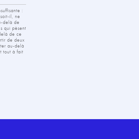
uffisante :
oit-il, ne
Au-delà de
ns qui pèsent
delà de ce
rtir de deux
eter au-delà
tout à fait
o