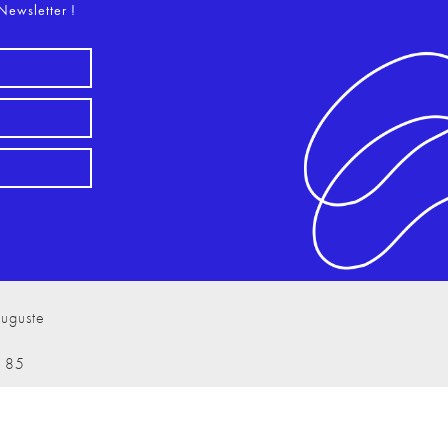
Newsletter !
uguste
7 85