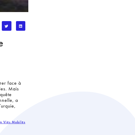
e
rer face à
les. Mais
nquête
nnelle, a
Turquie,
um Vies Mobiles