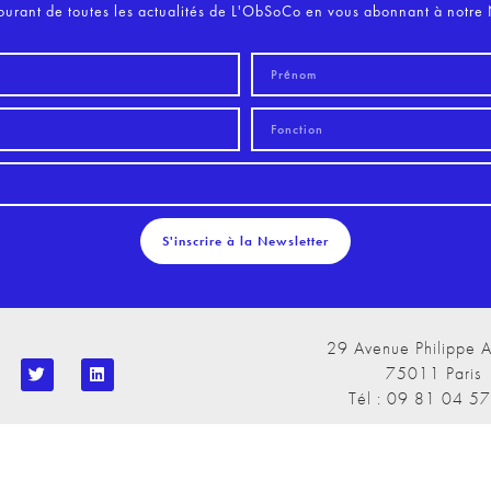
ourant de toutes les actualités de L'ObSoCo en vous abonnant à notre 
S'inscrire à la Newsletter
29 Avenue Philippe A
75011 Paris
Tél : 09 81 04 5
 Publications
Le Cercle de L'ObSoCo
Contacts