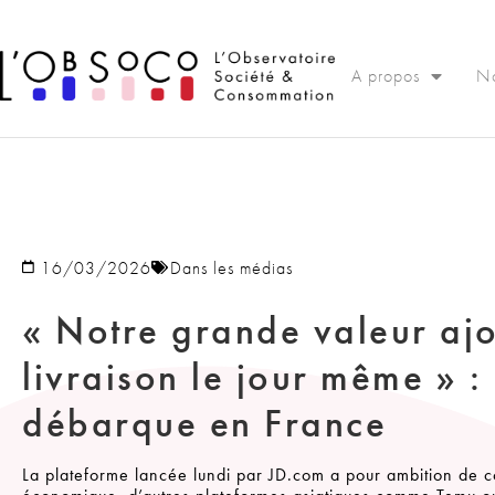
Panneau de gestion des cookies
A propos
No
16/03/2026
Dans les médias
« Notre grande valeur ajou
livraison le jour même » :
débarque en France
La plateforme lancée lundi par JD.com a pour ambition de 