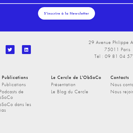
S'inscrire à la Newsletter
29 Avenue Philippe A
75011 Paris
Tél : 09 81 04 5
 Publications
Le Cercle de L'ObSoCo
Contacts
 Publications
Présentation
Nous conta
 Podcasts de
Le Blog du Cercle
Nous rejoi
bSoCo
bSoCo dans les
ias