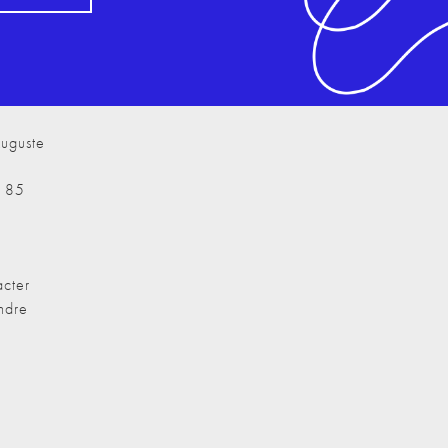
uguste
7 85
cter
ndre