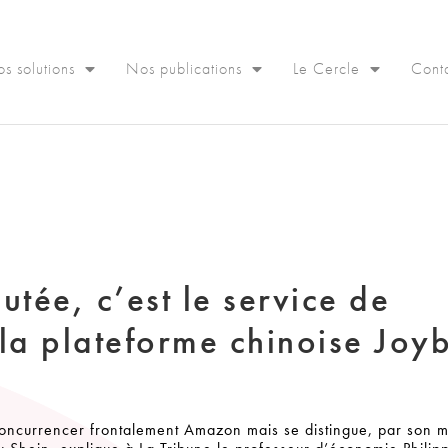
s solutions
Nos publications
Le Cercle
Cont
tée, c’est le service de
 la plateforme chinoise Joy
concurrencer frontalement Amazon mais se distingue, par son 