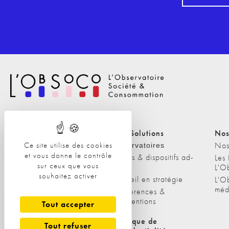
Nos Solutions
Nos Solutions
Nos
Ce site utilise des cookies
A propos
Nos
Observatoires
et vous donne le contrôle
Etudes & dispositifs ad-
L'équipe
Les
sur ceux que vous
hoc
L'O
Nos clients
souhaitez activer
Conseil en stratégie
L'O
méd
Conférences &
interventions
Tout accepter
Politique de cookies
Politique de
Tout refuser