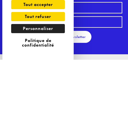
Tout accepter
Tout refuser
Personnaliser
S'inscrire à la Newsletter
Politique de
confidentialité
29 Avenue Philippe Auguste
75011 Paris
Tél : 09 81 04 57 85