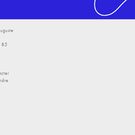
uguste
7 85
cter
ndre