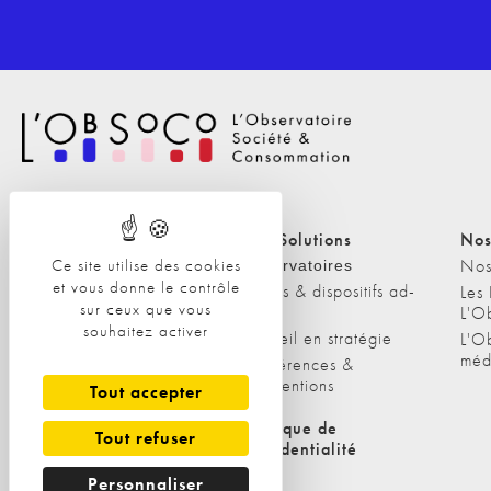
Nos Solutions
Nos Solutions
Nos
Ce site utilise des cookies
A propos
Nos
Observatoires
et vous donne le contrôle
Etudes & dispositifs ad-
L'équipe
Les
sur ceux que vous
hoc
L'O
Nos clients
souhaitez activer
Conseil en stratégie
L'O
méd
Conférences &
interventions
Tout accepter
Politique de cookies
Politique de
Tout refuser
confidentialité
Personnaliser