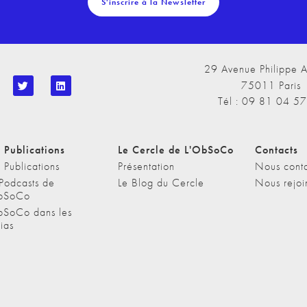
S'inscrire à la Newsletter
29 Avenue Philippe A
75011 Paris
Tél : 09 81 04 5
 Publications
Le Cercle de L'ObSoCo
Contacts
 Publications
Présentation
Nous conta
 Podcasts de
Le Blog du Cercle
Nous rejoi
bSoCo
bSoCo dans les
ias