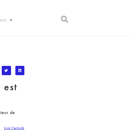
acts
 est
ateur de
Lire l'article