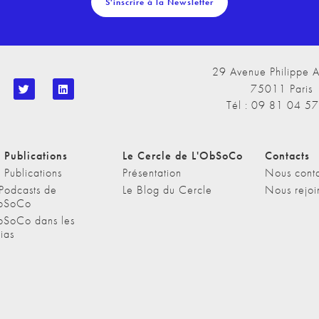
S'inscrire à la Newsletter
29 Avenue Philippe A
75011 Paris
Tél : 09 81 04 5
 Publications
Le Cercle de L'ObSoCo
Contacts
 Publications
Présentation
Nous conta
 Podcasts de
Le Blog du Cercle
Nous rejoi
bSoCo
bSoCo dans les
ias