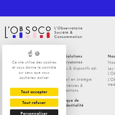
Nos Solutions
Nos Solutions
Nos
Ce site utilise des cookies
A propos
Nos
Observatoires
et vous donne le contrôle
Etudes & dispositifs ad-
L'équipe
Les
sur ceux que vous
hoc
L'O
Nos clients
souhaitez activer
Conseil en stratégie
L'O
méd
Conférences &
interventions
Tout accepter
Politique de cookies
Politique de
Tout refuser
confidentialité
Personnaliser