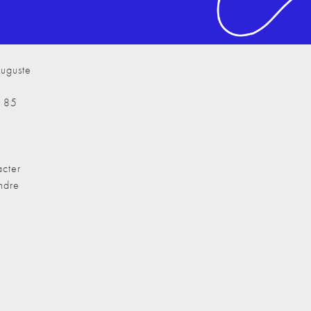
uguste
7 85
cter
ndre