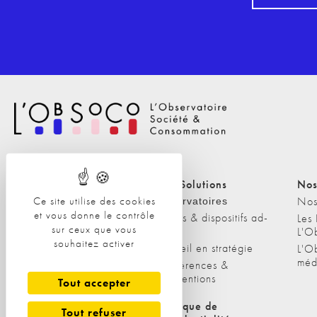
Nos Solutions
Nos Solutions
Nos
Ce site utilise des cookies
A propos
Nos
Observatoires
et vous donne le contrôle
Etudes & dispositifs ad-
L'équipe
Les
sur ceux que vous
hoc
L'O
Nos clients
souhaitez activer
Conseil en stratégie
L'O
méd
Conférences &
interventions
Tout accepter
Politique de cookies
Politique de
Tout refuser