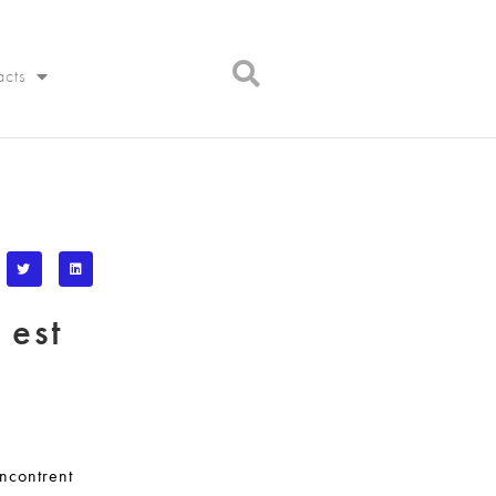
acts
 est
encontrent