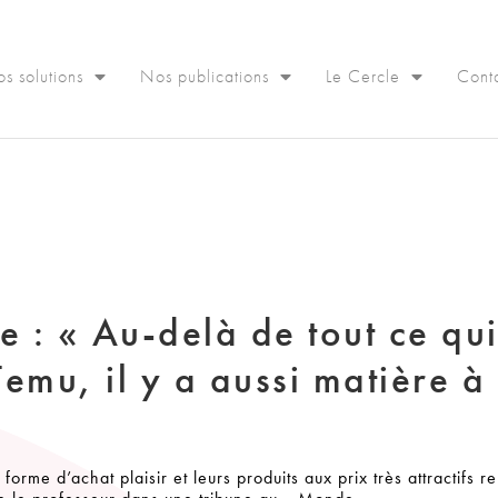
s solutions
Nos publications
Le Cercle
Cont
 : « Au-delà de tout ce qui
Temu, il y a aussi matière à
rme d’achat plaisir et leurs produits aux prix très attractifs r