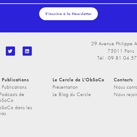
S'inscrire à la Newsletter
29 Avenue Philippe A
75011 Paris
Tél : 09 81 04 5
 Publications
Le Cercle de L'ObSoCo
Contacts
 Publications
Présentation
Nous conta
 Podcasts de
Le Blog du Cercle
Nous rejoi
bSoCo
bSoCo dans les
ias