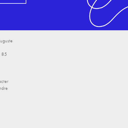
uguste
7 85
cter
ndre