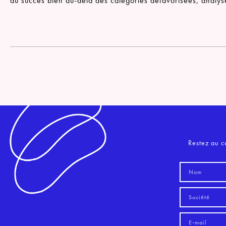
du succès bien au-delà des catégories défavorisées, analys
Restez au c