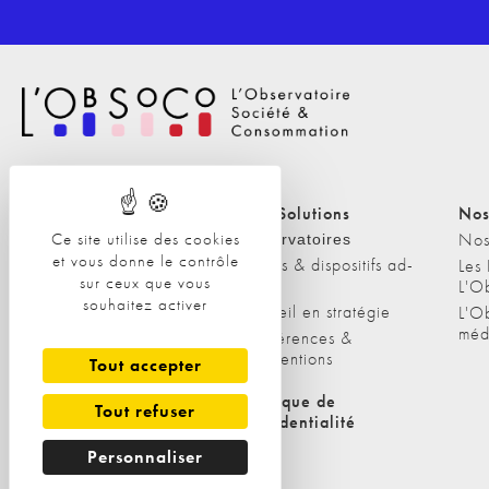
Nos Solutions
Nos Solutions
Nos
Ce site utilise des cookies
A propos
Nos
Observatoires
et vous donne le contrôle
Etudes & dispositifs ad-
L'équipe
Les
sur ceux que vous
hoc
L'O
Nos clients
souhaitez activer
Conseil en stratégie
L'O
méd
Conférences &
interventions
Tout accepter
Politique de cookies
Politique de
Tout refuser
confidentialité
Personnaliser