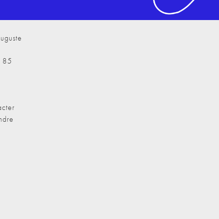
uguste
7 85
cter
ndre