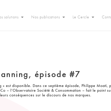
s solutions
Nos publications
Le Cercle
Cont
Planning, épisode #7
 » est disponible. Dans ce septième épisode, Philippe Moati, 
Co – l’Observatoire Société & Consommation – fait le point su
eurs conséquences sur le discours de nos marques.