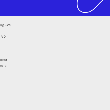
uguste
7 85
cter
ndre