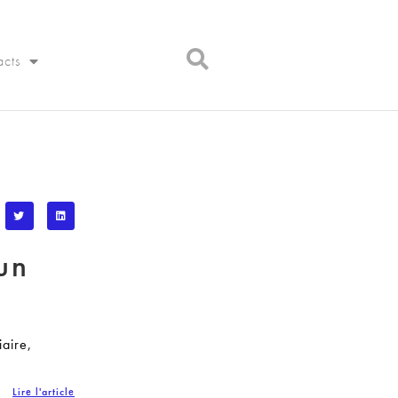
acts
un
aire,
Lire l'article