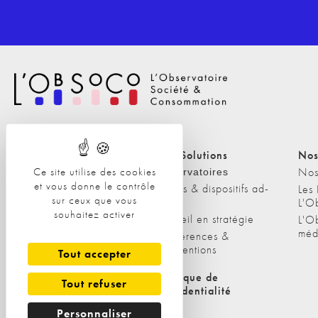
Nos Solutions
Nos Solutions
Nos
Ce site utilise des cookies
A propos
Nos
Observatoires
et vous donne le contrôle
Etudes & dispositifs ad-
L'équipe
Les
sur ceux que vous
hoc
L'O
Nos clients
souhaitez activer
Conseil en stratégie
L'O
méd
Conférences &
interventions
Tout accepter
Politique de cookies
Politique de
Tout refuser
confidentialité
Personnaliser