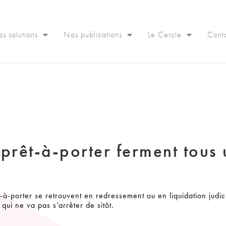
s solutions
Nos publications
Le Cercle
Cont
prêt-à-porter ferment tous 
-porter se retrouvent en redressement ou en liquidation judici
qui ne va pas s’arrêter de sitôt.