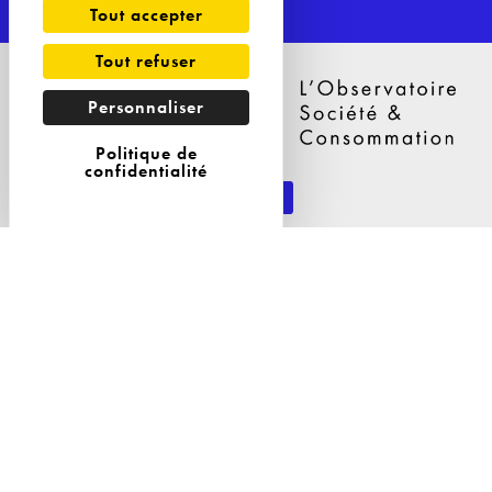
Tout accepter
Tout refuser
Personnaliser
Politique de
confidentialité
29 Avenue Philippe Auguste
75011 Paris
Tél : 09 81 04 57 85
Nos Solutions
Nos Solutions
A propos
Observatoires
L'équipe
Etudes & dispositifs ad-hoc
Nos clients
Conseil en stratégie
Conférences & interventions