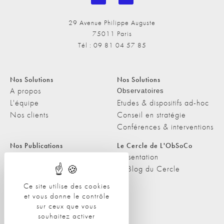
29 Avenue Philippe Auguste
75011 Paris
Tél : 09 81 04 57 85
Nos Solutions
Nos Solutions
A propos
Observatoires
L'équipe
Etudes & dispositifs ad-hoc
Nos clients
Conseil en stratégie
Conférences & interventions
Nos Publications
Le Cercle de L'ObSoCo
Nos Publications
Présentation
Les Podcasts de L'ObSoCo
Le Blog du Cercle
L'ObSoCo dans les médias
Ce site utilise des cookies
et vous donne le contrôle
Contacts
sur ceux que vous
Nous contacter
souhaitez activer
Nous rejoindre