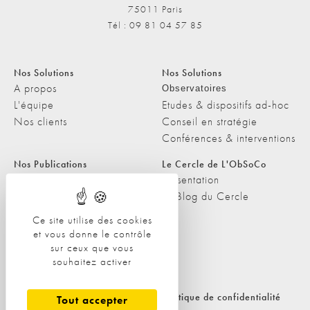
75011 Paris
Tél : 09 81 04 57 85
Nos Solutions
Nos Solutions
A propos
Observatoires
L'équipe
Etudes & dispositifs ad-hoc
Nos clients
Conseil en stratégie
Conférences & interventions
Nos Publications
Le Cercle de L'ObSoCo
Nos Publications
Présentation
Les Podcasts de L'ObSoCo
Le Blog du Cercle
L'ObSoCo dans les médias
Ce site utilise des cookies
et vous donne le contrôle
Contacts
sur ceux que vous
Nous contacter
souhaitez activer
Nous rejoindre
Politique de cookies
Politique de confidentialité
Tout accepter