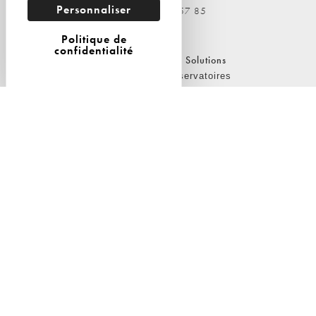
Personnaliser
Tél : 09 81 04 57 85
Politique de
confidentialité
Nos Solutions
Nos Solutions
A propos
Observatoires
L'équipe
Etudes & dispositifs ad-hoc
Nos clients
Conseil en stratégie
Conférences & interventions
Nos Publications
Le Cercle de L'ObSoCo
Nos Publications
Présentation
Les Podcasts de L'ObSoCo
Le Blog du Cercle
L'ObSoCo dans les médias
Contacts
Nous contacter
Nous rejoindre
Politique de cookies
Politique de confidentialité