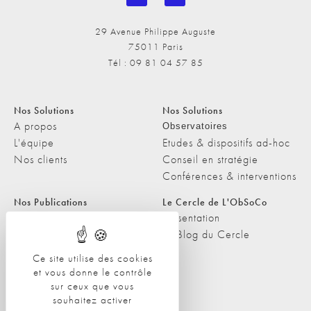
29 Avenue Philippe Auguste
75011 Paris
Tél : 09 81 04 57 85
Nos Solutions
Nos Solutions
A propos
Observatoires
L'équipe
Etudes & dispositifs ad-hoc
Nos clients
Conseil en stratégie
Conférences & interventions
Nos Publications
Le Cercle de L'ObSoCo
Nos Publications
Présentation
Les Podcasts de L'ObSoCo
Le Blog du Cercle
L'ObSoCo dans les médias
Ce site utilise des cookies
et vous donne le contrôle
Contacts
sur ceux que vous
Nous contacter
souhaitez activer
Nous rejoindre