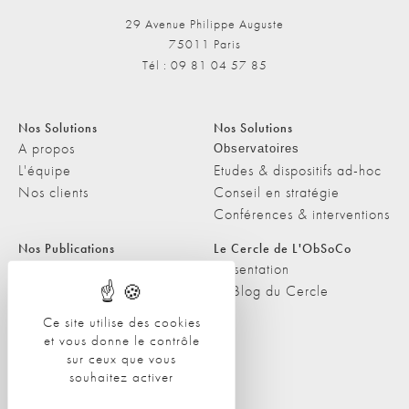
29 Avenue Philippe Auguste
75011 Paris
Tél : 09 81 04 57 85
Nos Solutions
Nos Solutions
A propos
Observatoires
L'équipe
Etudes & dispositifs ad-hoc
Nos clients
Conseil en stratégie
Conférences & interventions
Nos Publications
Le Cercle de L'ObSoCo
Nos Publications
Présentation
Les Podcasts de L'ObSoCo
Le Blog du Cercle
L'ObSoCo dans les médias
Ce site utilise des cookies
et vous donne le contrôle
Contacts
sur ceux que vous
Nous contacter
souhaitez activer
Nous rejoindre