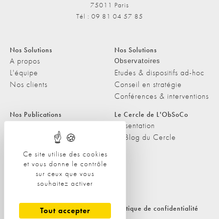
75011 Paris
Tél : 09 81 04 57 85
Nos Solutions
Nos Solutions
A propos
Observatoires
L'équipe
Etudes & dispositifs ad-hoc
Nos clients
Conseil en stratégie
Conférences & interventions
Nos Publications
Le Cercle de L'ObSoCo
Nos Publications
Présentation
Les Podcasts de L'ObSoCo
Le Blog du Cercle
L'ObSoCo dans les médias
Ce site utilise des cookies
et vous donne le contrôle
Contacts
sur ceux que vous
Nous contacter
souhaitez activer
Nous rejoindre
Politique de cookies
Politique de confidentialité
Tout accepter