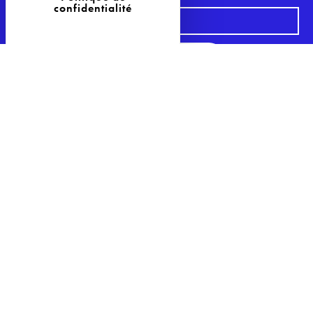
confidentialité
S'inscrire à la Newsletter
29 Avenue Philippe Auguste
75011 Paris
Tél : 09 81 04 57 85