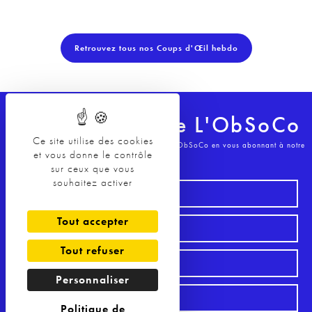
Retrouvez tous nos Coups d'Œil hebdo
La Newsletter de L'ObSoCo
Ce site utilise des cookies
Restez au courant de toutes les actualités de L'ObSoCo en vous abonnant à notre
et vous donne le contrôle
Newsletter !
sur ceux que vous
souhaitez activer
Tout accepter
Tout refuser
Personnaliser
Politique de