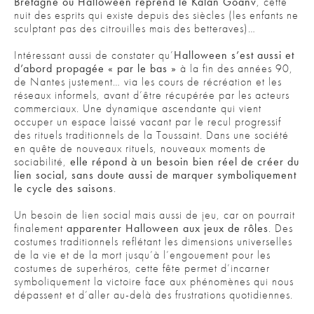
Bretagne où Halloween reprend le Kalan Goañv
, cette
nuit des esprits qui existe depuis des siècles (les enfants ne
sculptant pas des citrouilles mais des betteraves)…
Intéressant aussi de constater qu’
Halloween s’est aussi et
d’abord propagée « par le bas »
à la fin des années 90,
de Nantes justement… via les cours de récréation et les
réseaux informels, avant d’être récupérée par les acteurs
commerciaux. Une dynamique ascendante qui vient
occuper un espace laissé vacant par le recul progressif
des rituels traditionnels de la Toussaint. Dans une société
en quête de nouveaux rituels, nouveaux moments de
sociabilité,
elle répond à un besoin bien réel de créer du
lien social, sans doute aussi de marquer symboliquement
le cycle des saisons
.
Un besoin de lien social mais aussi de jeu, car on pourrait
finalement
apparenter Halloween aux jeux de rôles
. Des
costumes traditionnels reflétant les dimensions universelles
de la vie et de la mort jusqu’à l’engouement pour les
costumes de superhéros, cette fête permet d’incarner
symboliquement la victoire face aux phénomènes qui nous
dépassent et d’aller au-delà des frustrations quotidiennes.