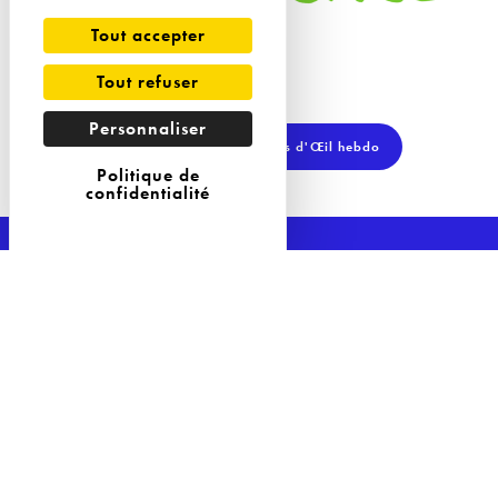
Tout accepter
Tout refuser
Personnaliser
Retrouvez tous nos Coups d'Œil hebdo
Politique de
confidentialité
La Newsletter de L'ObSoCo
Restez au courant de toutes les actualités de L'ObSoCo en vous abonnant à notre
Newsletter !