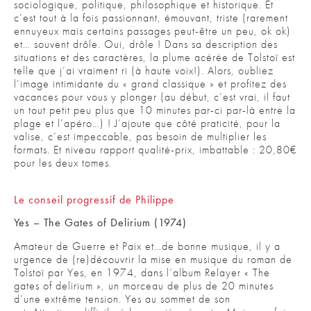
sociologique, politique, philosophique et historique. Et
c’est tout à la fois passionnant, émouvant, triste (rarement
ennuyeux mais certains passages peut-être un peu, ok ok)
et… souvent drôle. Oui, drôle ! Dans sa description des
situations et des caractères, la plume acérée de Tolstoï est
telle que j’ai vraiment ri (à haute voix!). Alors, oubliez
l’image intimidante du « grand classique » et profitez des
vacances pour vous y plonger (au début, c’est vrai, il faut
un tout petit peu plus que 10 minutes par-ci par-là entre la
plage et l’apéro…) ! J’ajoute que côté praticité, pour la
valise, c’est impeccable, pas besoin de multiplier les
formats. Et niveau rapport qualité-prix, imbattable : 20,80€
pour les deux tomes.
Le conseil progressif de Philippe
Yes – The Gates of Delirium (1974)
Amateur de Guerre et Paix et…de bonne musique, il y a
urgence de (re)découvrir la mise en musique du roman de
Tolstoï par Yes, en 1974, dans l’album Relayer « The
gates of delirium », un morceau de plus de 20 minutes
d’une extrême tension. Yes au sommet de son