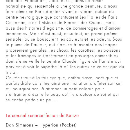
capitale. Et pourtant, Zola réussit, dans ce roman
naturaliste qui ressemble à une grande peinture, à nous
faire aimer ce Paris d’antan vivant et vibrant autour du
centre névralgique que constituaient Les Halles de Paris.
Ce roman, c’est l’histoire de Florent, des Quenu, mais
aussi des histoires d’égoïsme, de commérages et d’amour
innocentes. Mais c’est aussi, et surtout, un grand poème
sensible, où se bousculent les couleurs et les odeurs. Sous
la plume de l’auteur, qui s’amuse à inventer des images
proprement géniales, les choux, les carottes, les poissons
et les fromages se transforment en paysages comestibles
dont s’émerveille le peintre Claude, figure de l’artiste qui
parvient à voir le superbe là où les autres ne voient que du
trivial.
Ce récit tout à la fois cynique, enthousiaste, poétique et
parfois drôle constitue ainsi une incitation à affuter son œil
et, pourquoi pas, à attraper un petit calepin pour
s’entraîner à écrire le beau qu’il y a autour de soi et qui
se cache parfois un peu…
Le conseil science-fiction de Kenzo
Dan Simmons – Hyperion (Pocket)