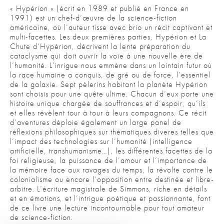
« Hypérion » (écrit en 1989 et publié en France en
1991) est un chef-d’œuvre de la science-fiction
américaine, où l’auteur tisse avec brio un récit captivant et
multi-facettes. Les deux premières parties, Hypérion et La
Chute d’Hypérion, décrivent la lente préparation du
cataclysme qui doit ouvrir la voie à une nouvelle ère de
l’humanité. L’inrigue nous emmène dans un lointain futur où
la race humaine a conquis, de gré ou de force, l’essentiel
de la galaxie. Sept pèlerins habitant la planète Hypérion
sont choisis pour une quête ultime. Chacun d’eux porte une
histoire unique chargée de souffrances et d’espoir, qu’ils
et elles révèlent tour à tour à leurs compagnons. Ce récit
d’aventures déploie également un large panel de
réflexions philosophiques sur thématiques diveres telles que
l’impact des technologies sur l’humanité (intelligence
artificielle, transhumanisme…), les différentes facettes de la
foi religieuse, la puissance de l’amour et l’importance de
la mémoire face aux ravages du temps, la révolte contre le
colonialisme ou encore l’opposition entre destinée et libre-
arbitre. L’écriture magistrale de Simmons, riche en détails
et en émotions, et l’intrigue poétique et passionnante, font
de ce livre une lecture incontournable pour tout amateur
de science-fiction.