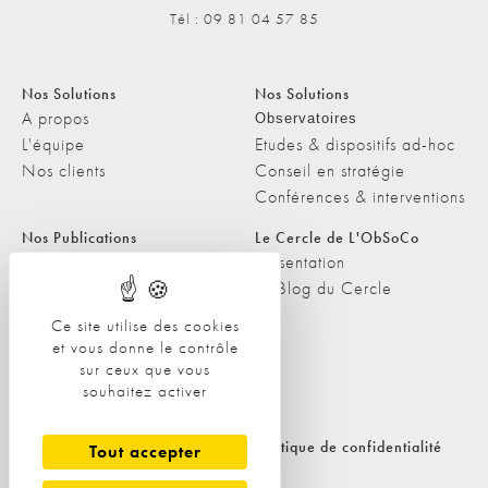
Tél : 09 81 04 57 85
Nos Solutions
Nos Solutions
A propos
Observatoires
L'équipe
Etudes & dispositifs ad-hoc
Nos clients
Conseil en stratégie
Conférences & interventions
Nos Publications
Le Cercle de L'ObSoCo
Nos Publications
Présentation
Les Podcasts de L'ObSoCo
Le Blog du Cercle
L'ObSoCo dans les médias
Ce site utilise des cookies
et vous donne le contrôle
Contacts
sur ceux que vous
Nous contacter
souhaitez activer
Nous rejoindre
Politique de cookies
Politique de confidentialité
Tout accepter