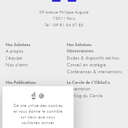
29 Avenue Philippe Auguste
75011 Paris
Tél : 09 81 04 57 85
Nos Solutions
Nos Solutions
A propos
Observatoires
L'équipe
Etudes & dispositifs ad-hoc
Nos clients
Conseil en stratégie
Conférences & interventions
Nos Publications
Le Cercle de L'ObSoCo
Nos Publications
Présentation
Les Podcasts de L'ObSoCo
Le Blog du Cercle
L'ObSoCo dans les médias
Ce site utilise des cookies
et vous donne le contrôle
Contacts
sur ceux que vous
Nous contacter
souhaitez activer
Nous rejoindre