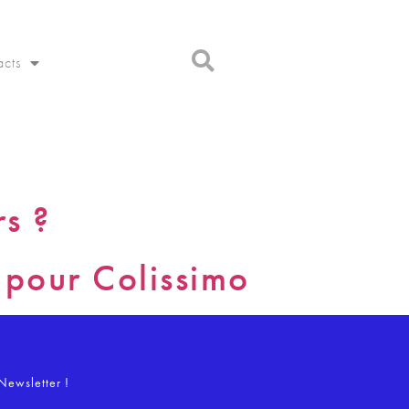
acts
s ?
 pour Colissimo
o
Newsletter !