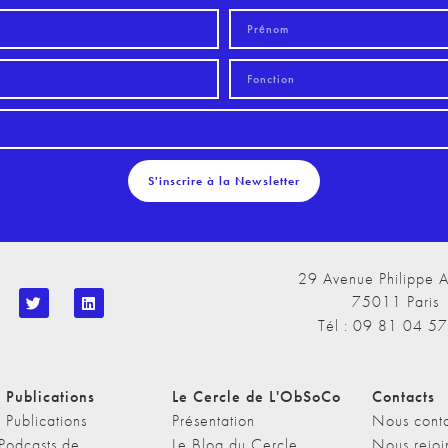
S'inscrire à la Newsletter
29 Avenue Philippe A
75011 Paris
Tél : 09 81 04 5
 Publications
Le Cercle de L'ObSoCo
Contacts
 Publications
Présentation
Nous conta
 Podcasts de
Le Blog du Cercle
Nous rejoi