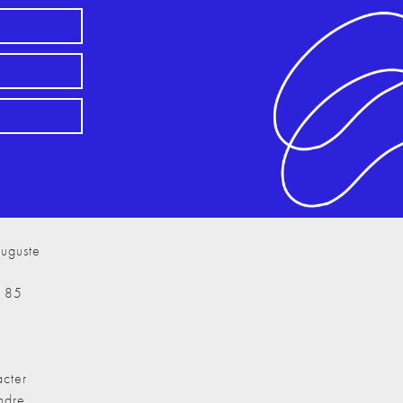
uguste
7 85
cter
ndre