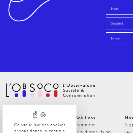
Nos Solutions
Nos Solutions
Nos
Ce site utilise des cookies
A propos
Nos
Observatoires
et vous donne le contrôle
Etudes & dispositifs ad-
L'équipe
Les