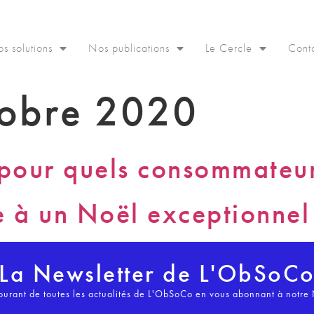
s solutions
Nos publications
Le Cercle
Cont
tobre 2020
 pour quels consommateur
e à un Noël exceptionnel
La Newsletter de L'ObSoC
ourant de toutes les actualités de L'ObSoCo en vous abonnant à notre 