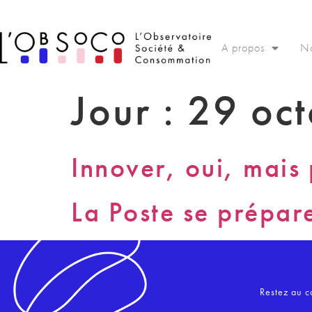
Panneau de gestion des cookies
A propos
No
Jour :
29 oc
Innover, oui, mais
La Poste se prépar
Restez au c