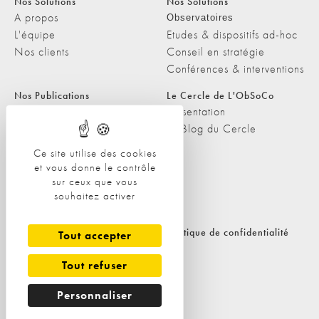
Nos Solutions
Nos Solutions
A propos
Observatoires
L'équipe
Etudes & dispositifs ad-hoc
Nos clients
Conseil en stratégie
Conférences & interventions
Nos Publications
Le Cercle de L'ObSoCo
Nos Publications
Présentation
Les Podcasts de L'ObSoCo
Le Blog du Cercle
L'ObSoCo dans les médias
Ce site utilise des cookies
et vous donne le contrôle
Contacts
sur ceux que vous
Nous contacter
souhaitez activer
Nous rejoindre
Politique de cookies
Politique de confidentialité
Tout accepter
Tout refuser
Personnaliser