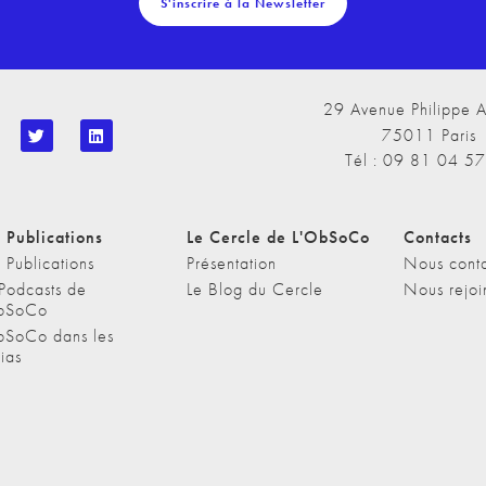
S'inscrire à la Newsletter
29 Avenue Philippe A
75011 Paris
Tél : 09 81 04 5
 Publications
Le Cercle de L'ObSoCo
Contacts
 Publications
Présentation
Nous conta
 Podcasts de
Le Blog du Cercle
Nous rejoi
bSoCo
bSoCo dans les
ias