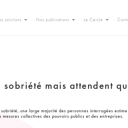
s solutions
Nos publications
Le Cercle
Cont
a sobriété mais attendent q
 sobriété, une large majorité des personnes interrogées estime 
s mesures collectives des pouvoirs publics et des entreprises.