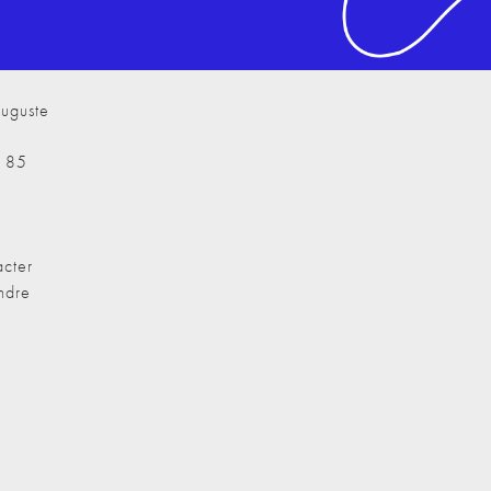
uguste
7 85
cter
ndre