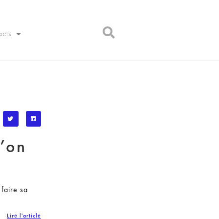
acts
u’on
faire sa
Lire l'article