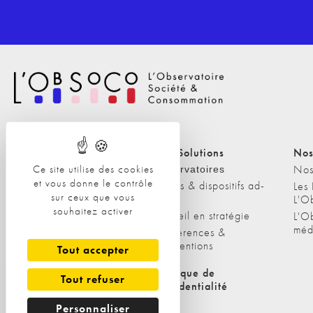
Nos Solutions
Nos Solutions
Nos
Ce site utilise des cookies
A propos
Nos
Observatoires
et vous donne le contrôle
Etudes & dispositifs ad-
L'équipe
Les
sur ceux que vous
hoc
L'O
Nos clients
souhaitez activer
Conseil en stratégie
L'O
méd
Conférences &
interventions
Tout accepter
Politique de cookies
Politique de
Tout refuser
confidentialité
Personnaliser